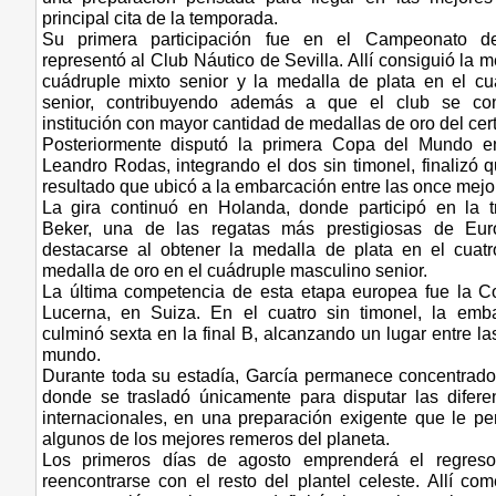
principal cita de la temporada.
Su primera participación fue en el Campeonato 
representó al Club Náutico de Sevilla. Allí consiguió la m
cuádruple mixto senior y la medalla de plata en el c
senior, contribuyendo además a que el club se co
institución con mayor cantidad de medallas de oro del ce
Posteriormente disputó la primera Copa del Mundo en
Leandro Rodas, integrando el dos sin timonel, finalizó qu
resultado que ubicó a la embarcación entre las once mej
La gira continuó en Holanda, donde participó en la t
Beker, una de las regatas más prestigiosas de Euro
destacarse al obtener la medalla de plata en el cuatr
medalla de oro en el cuádruple masculino senior.
La última competencia de esta etapa europea fue la 
Lucerna, en Suiza. En el cuatro sin timonel, la emb
culminó sexta en la final B, alcanzando un lugar entre l
mundo.
Durante toda su estadía, García permanece concentrado
donde se trasladó únicamente para disputar las difer
internacionales, en una preparación exigente que le pe
algunos de los mejores remeros del planeta.
Los primeros días de agosto emprenderá el regres
reencontrarse con el resto del plantel celeste. Allí c