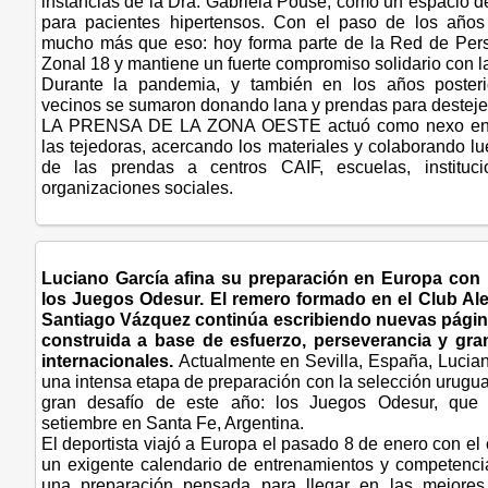
instancias de la Dra. Gabriela Pouse, como un espacio
para pacientes hipertensos. Con el paso de los años
mucho más que eso: hoy forma parte de la Red de Per
Zonal 18 y mantiene un fuerte compromiso solidario con 
Durante la pandemia, y también en los años poster
vecinos se sumaron donando lana y prendas para desteje
LA PRENSA DE LA ZONA OESTE actuó como nexo entr
las tejedoras, acercando los materiales y colaborando l
de las prendas a centros CAIF, escuelas, instituc
organizaciones sociales.
Luciano García afina su preparación en Europa con 
los Juegos Odesur. El remero formado en el Club A
Santiago Vázquez continúa escribiendo nuevas págin
construida a base de esfuerzo, perseverancia y gr
internacionales.
Actualmente en Sevilla, España, Lucian
una intensa etapa de preparación con la selección urugu
gran desafío de este año: los Juegos Odesur, que 
setiembre en Santa Fe, Argentina.
El deportista viajó a Europa el pasado 8 de enero con el 
un exigente calendario de entrenamientos y competencia
una preparación pensada para llegar en las mejores