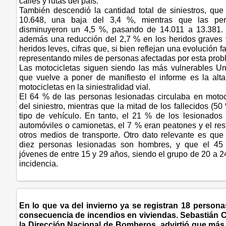
calles y rutas del país.
También descendió la cantidad total de siniestros, qu
10.648, una baja del 3,4 %, mientras que las per
disminuyeron un 4,5 %, pasando de 14.011 a 13.381. 
además una reducción del 2,7 % en los heridos graves 
heridos leves, cifras que, si bien reflejan una evolución 
representando miles de personas afectadas por esta prob
Las motocicletas siguen siendo las más vulnerables U
que vuelve a poner de manifiesto el informe es la alta
motocicletas en la siniestralidad vial.
El 64 % de las personas lesionadas circulaba en moto
del siniestro, mientras que la mitad de los fallecidos (50
tipo de vehículo. En tanto, el 21 % de los lesionado
automóviles o camionetas, el 7 % eran peatones y el res
otros medios de transporte. Otro dato relevante es que
diez personas lesionadas son hombres, y que el 45
jóvenes de entre 15 y 29 años, siendo el grupo de 20 a 
incidencia.
En lo que va del invierno ya se registran 18 persona
consecuencia de incendios en viviendas. Sebastián 
la Dirección Nacional de Bomberos, advirtió que más