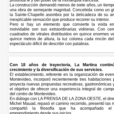
profunda fe y del poder de la monarquía francesa.
La construcción demandó menos de siete años, un tiemp
una obra de semejante magnitud. Concebida como un gig
la Sainte-Chapelle asombra por la delicadeza de su arq
inexplicable sensación que produce recorrer su interior.
Pero si hay un elemento que convierte la visita e
inolvidable son sus extraordinarias vidrieras. Con c
cuadrados de vitrales distribuidos en quince enormes v
quince metros de altura, la luz colorea cada rincón de
espectáculo difícil de describir con palabras.
Con 18 años de trayectoria, La Martina contin
crecimiento y la diversificación de sus servicios.
El establecimiento, referente en la organización de eve
Montevideo, incorporó recientemente tres habitaciones 
proyecta nuevas propuestas recreativas, gastronómicas y
el objetivo de ofrecer una experiencia integral de cam
del centro de Montevideo.
En diálogo con LA PRENSA DE LA ZONA OESTE, el direct
Michel Mauad, repasó el camino recorrido, presentó las n
compartió la filosofía que ha acompañado el 
emprendimiento desde sus inicios.