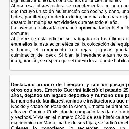
significativamente las condiciones de funcionamiento.
Ahora, esa infraestructura se complementa con una nu
que incluye un salón multifunción con cocina y baño, un
botes, parrillero y un deck exterior, además de otras mej
desarrollar múltiples actividades durante todo el año.
La inversión realizada demandó aproximadamente 8 mill
comuna.
Al cierre de esta edición se trabajaba en los últimos d
entre ellos la instalación eléctrica, la colocación del eq
y baños, el cerramiento con rejas, algunas puerta
culminación del deck. Si bien la Intendencia aún no co
inauguración, se espera que el nuevo local quede habili
Destacado arquero de Liverpool y con un pasaje po
otros equipos, Ernesto Guerrini falleció el pasado 29
años, dejando un legado deportivo y humano que p
la memoria de familiares, amigos e instituciones que 
Nacido y criado en Paso de la Arena, Ernesto Guerrini p
años en Camino Cibils, donde compartió la vida de barrio
y vecinos. Vivía en el número 6230 de esa histórica arter
matrimonio con Marta, madre de sus hijas, se radicó en el
Quienes lo conocieron lo recuerdan como un h