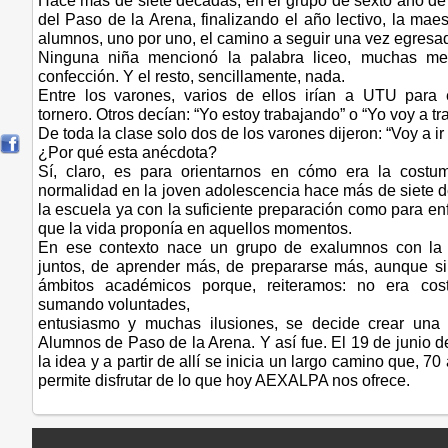
Hace más de siete décadas, en el grupo de sexto año de
del Paso de la Arena, finalizando el año lectivo, la mae
alumnos, uno por uno, el camino a seguir una vez egresad
Ninguna niña mencionó la palabra liceo, muchas me
confección. Y el resto, sencillamente, nada.
Entre los varones, varios de ellos irían a UTU para 
tornero. Otros decían: “Yo estoy trabajando” o “Yo voy a tra
De toda la clase solo dos de los varones dijeron: “Voy a ir a
¿Por qué esta anécdota?
Sí, claro, es para orientarnos en cómo era la costu
normalidad en la joven adolescencia hace más de siete 
la escuela ya con la suficiente preparación como para enf
que la vida proponía en aquellos momentos.
En ese contexto nace un grupo de exalumnos con la 
juntos, de aprender más, de prepararse más, aunque sin
ámbitos académicos porque, reiteramos: no era cos
sumando voluntades,
entusiasmo y muchas ilusiones, se decide crear una
Alumnos de Paso de la Arena. Y así fue. El 19 de junio 
la idea y a partir de allí se inicia un largo camino que, 
permite disfrutar de lo que hoy AEXALPA nos ofrece.