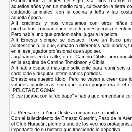
establecieron a finales del siglo XIX. Nos criamos 
aquellos años y en un medio rural, cultivando la tierra c
cuidando animales, con la cocina a leña y las cost
aquella época.
Allí crecimos y nos vinculamos con otros niños 
muchachos, compartiendo los diferentes juegos de enton
Pero había uno que predominaba: jugar a la pelota.
Allí Ernesto siempre se destacó. Tuvo un físico priv
adolescencia, lo que, sumado a diferentes habilidades, 
en él ese jugador profesional que supo ser.
Jugábamos en la calle, en el Camino Cibils, pero nuest
en la esquina de Camino Tomkinson y Cibils.
Allí había espacio más que suficiente para reunir seis 
cada lado y disputar interminables partidos.
Ernesto era nuestro ídolo. Pero no vayan a creer que lo
virtudes futbolísticas, sino que lo era porque era él el 
¡PELOTA DE GOMA!
Sí, se jugaba con la “de trapo” y había que remendarla c
La Prensa de la Zona Oeste acompaña a su familia
Con el fallecimiento de Ernesto Guerrini, Paso de la Ar
el Club Huracán, pierde a uno de los vecinos protagonis
importante de su historia que trasciende lo deportivo.