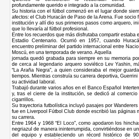
profundamente querido e integrado a la comunidad.
Su historia con el fútbol comenzó en el lugar donde sie
afectos: el Club Huracán de Paso de la Arena. Fue socio 
institución y allí dio sus primeros pasos como arquero, in
que lo llevaría al fútbol profesional.
Entre los recuerdos que más disfrutaba compartir estaba e
Estadio Centenario. Ocurrió en 1957, cuando Huracá
encuentro preliminar del partido internacional entre Naci
Moscú, en una temporada de verano. Aquella
jornada quedó grabada para siempre en su memoria po
de cerca al legendario arquero soviético Lev Yashin, 
“La Araña Negra”, a quien consideraba el mejor guard
tiempos. Mientras construía su carrera deportiva, Guerrini
su actividad laboral.
Trabajó durante varios años en el Banco Español Interterr
y, tras el cierre de la institución, se dedicó al comerci
cigarrillos.
Su trayectoria futbolística incluyó pasajes por Wanderer
fue en Liverpool Fútbol Club donde escribió las páginas
su carrera.
Entre 1964 y 1968 “El Loco”, como apodaron los hinchas
negriazul de manera ininterrumpida, convirtiéndose en un
del equipo y estableciendo un récord histórico de 90 