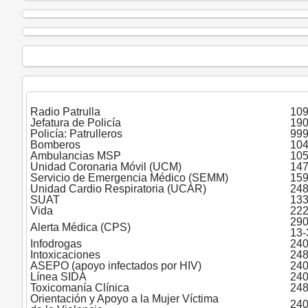
Radio Patrulla
109
Jefatura de Policía
190
Policía: Patrulleros
999
Bomberos
104
Ambulancias MSP
105
Unidad Coronaria Móvil (UCM)
147
Servicio de Emergencia Médico (SEMM)
159
Unidad Cardio Respiratoria (UCAR)
248
SUAT
13
Vida
222
290
Alerta Médica (CPS)
13-
Infodrogas
240
Intoxicaciones
248
ASEPO (apoyo infectados por HIV)
240
Línea SIDA
240
Toxicomanía Clínica
248
Orientación y Apoyo a la Mujer Víctima
240